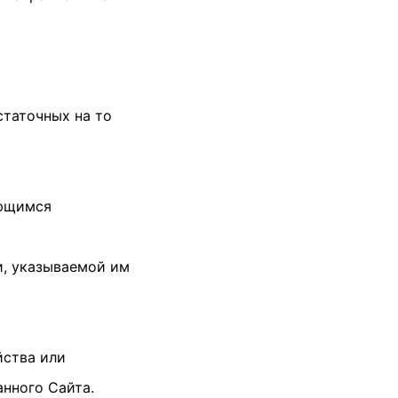
статочных на то
ующимся
и, указываемой им
йства или
нного Сайта.