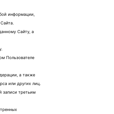
юбой информации,
 Сайта.
данному Сайту, а
у.
гом Пользователе
дерации, а также
рса или других лиц.
ой записи третьим
отренных