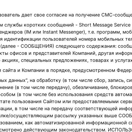
зователь дает свое согласие на получение СМС-сообщ
 службы коротких сообщений - Short Message Service
енджеров (IM или Instant Messenger), т.е. программ, 
 идентификации пользователей номера мобильных теле
Макс (далее - СООБЩЕНИЯ) следующего содержания: сообщ
такты офисов и представителей Компаний, другая инфо
об акциях, специальных предложениях, товарах и услуга
ии сайта и Компании в порядке, предусмотренном Феде
льных данных", на обработку (в том числе сбор, запись,
анение (в том числе передачу), обезличивание, блокир
обом (в том числе без использования средств автома
льтате пользования Сайтом или предоставляемыми серв
рмации, в том числе на передачу соответствующей инф
сылке/осуществляющим рассылку указанных выше СОО
зованием, как автоматизированной информационной с
редусмотрено действующим законодательством. ИСПОЛ