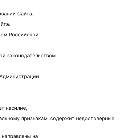
овании Сайта.
йта.
вом Российской
мой законодательством
я Администрации
ет насилие,
иальному признакам; содержит недостоверные
 направлены на