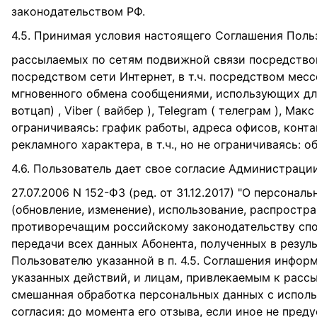
законодательством РФ.
4.5. Принимая условия настоящего Соглашения Поль
рассылаемых по сетям подвижной связи посредством
посредством сети Интернет, в т.ч. посредством месс
мгновенного обмена сообщениями, использующих для
вотцап) , Viber ( вайбер ), Telegram ( телеграм ), 
ограничиваясь: график работы, адреса офисов, кон
рекламного характера, в т.ч., но не ограничиваясь: 
4.6. Пользователь дает свое согласие Администрац
27.07.2006 N 152-ФЗ (ред. от 31.12.2017) "О персона
(обновление, изменение), использование, распростр
противоречащим российскому законодательству спос
передачи всех данных Абонента, полученных в резу
Пользователю указанной в п. 4.5. Соглашения инфо
указанных действий, и лицам, привлекаемым к рас
смешанная обработка персональных данных с исполь
согласия: до момента его отзыва, если иное не п