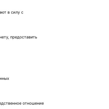
ают в силу с
нету, предоставить
енных
редственное отношение