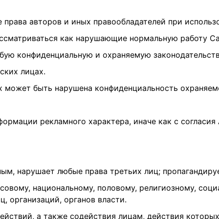
 права авторов и иных правообладателей при использ
рассматриваться как нарушающие нормальную работу Са
любую конфиденциальную и охраняемую законодательст
ских лицах.
орых может быть нарушена конфиденциальность охраняе
нформации рекламного характера, иначе как с согласи
онным, нарушает любые права третьих лиц; пропагандиру
асовому, национальному, половому, религиозному, соц
ц, организаций, органов власти.
ействий, а также содействия лицам, действия которых