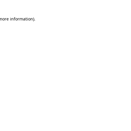
 more information)
.