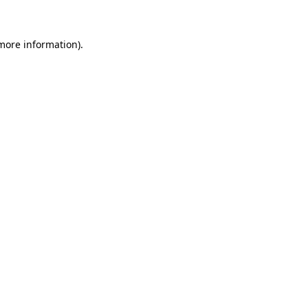
 more information)
.