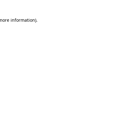
 more information)
.