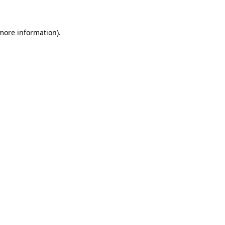
 more information)
.