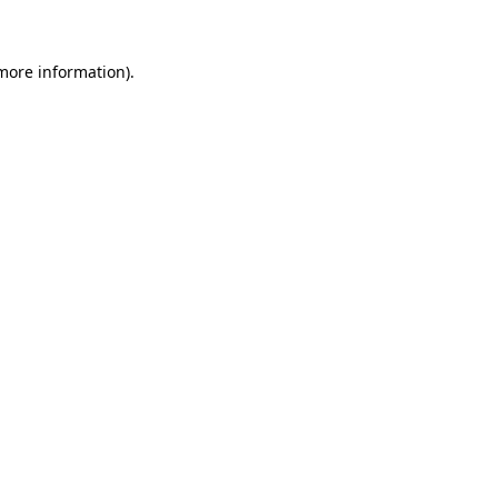
 more information)
.