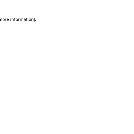
 more information)
.