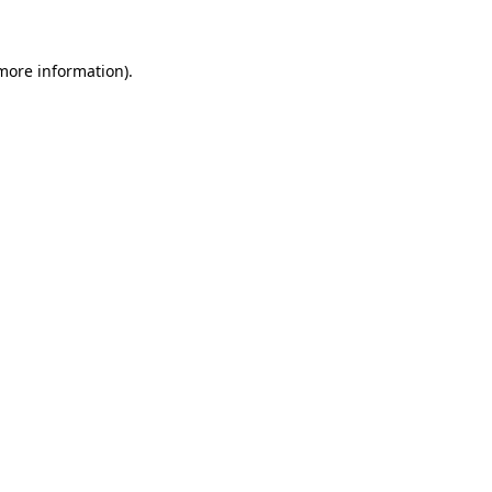
 more information)
.