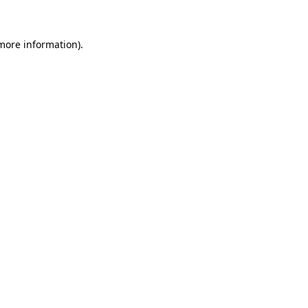
 more information)
.