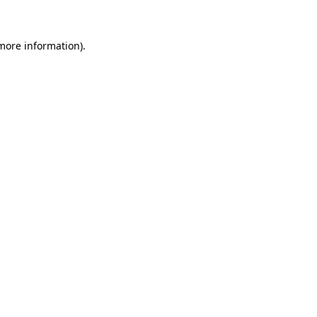
 more information)
.