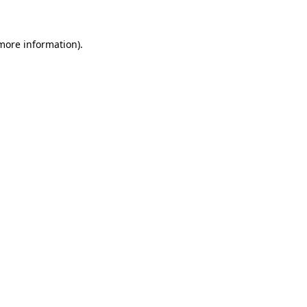
 more information)
.