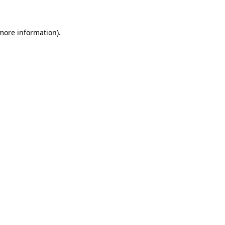
 more information)
.