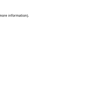
 more information)
.