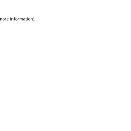
 more information)
.