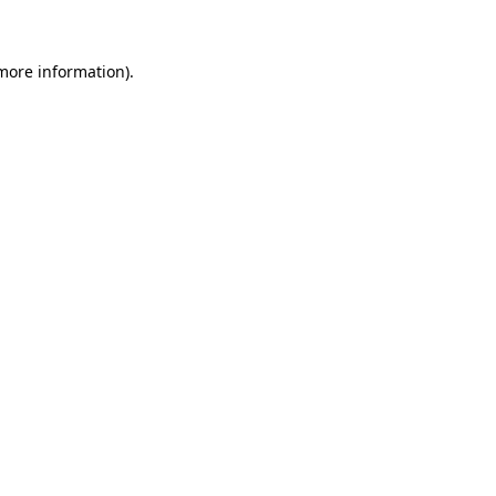
 more information)
.