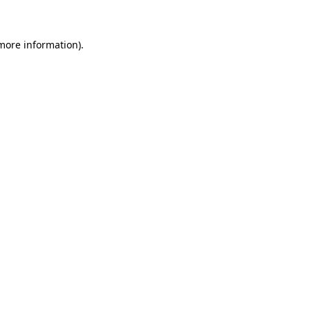
 more information)
.