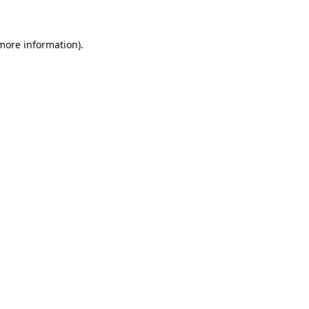
 more information)
.