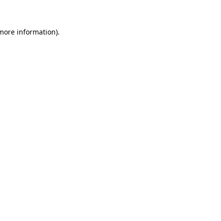
 more information)
.