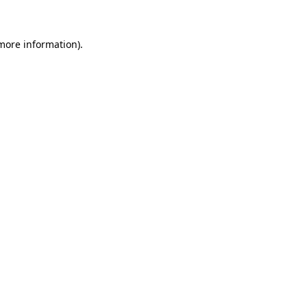
 more information)
.