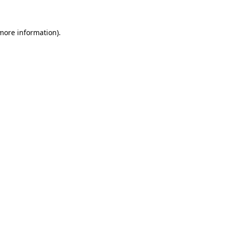
 more information)
.