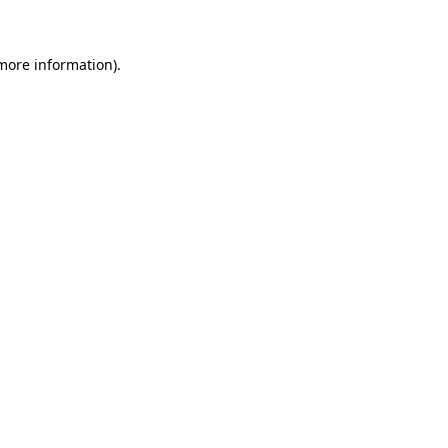
 more information)
.