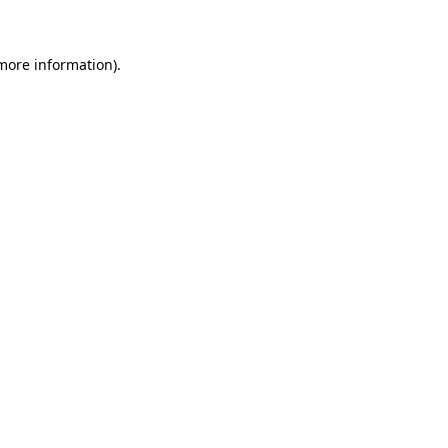
 more information)
.