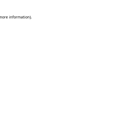
 more information)
.