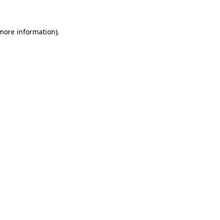
 more information)
.