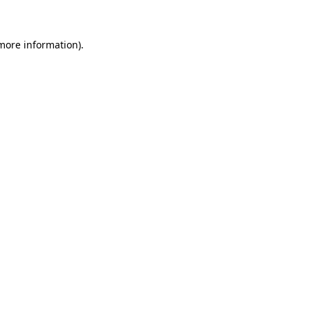
 more information)
.