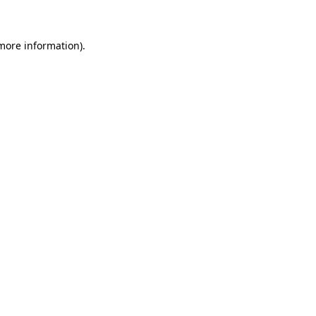
 more information)
.