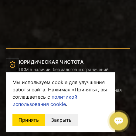
ЮРИДИЧЕСКАЯ ЧИСТОТА
ПСМ в наличии, без залогов и ограничений.
Мы используем cookie для улучшения
ТЕХНИЧЕСКАЯ ПРОВЕРКА
работы сайта. Нажимая «Принять», вы
Диагностика ключевых узлов и подтвержденная
соглашаетесь с
политикой
наработка.
использования cookie
.
ДОКУМЕНТЫ НА СДЕЛКУ
Подготовим договор, лизинг и пакет закрывающих
Принять
Закрыть
документов.