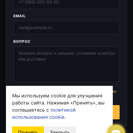
EMAIL
ВОПРОС
Отправляя форму, вы соглашаетесь с
пользовательским
Мы используем cookie для улучшения
соглашением
и
политикой конфиденциальности
.
работы сайта. Нажимая «Принять», вы
соглашаетесь с
политикой
ОТПРАВИТЬ ЗАЯВКУ
использования cookie
.
Принять
Закрыть